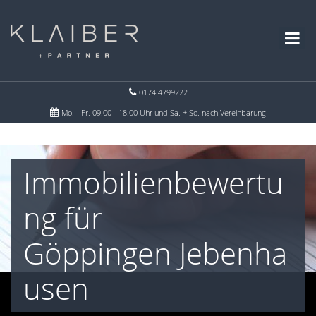
0174 4799222
Mo. - Fr. 09.00 - 18.00 Uhr und Sa. + So. nach Vereinbarung
Immobilienbewertu
ng für
Göppingen Jebenha
usen