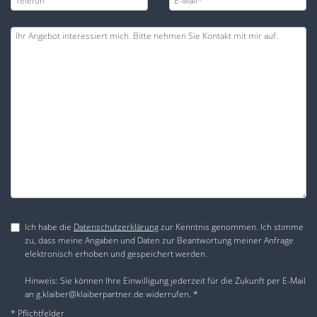
Ich habe die
Datenschutzerklärung
zur Kenntnis genommen. Ich stimme
zu, dass meine Angaben und Daten zur Beantwortung meiner Anfrage
elektronisch erhoben und gespeichert werden.
Hinweis: Sie können Ihre Einwilligung jederzeit für die Zukunft per E-Mail
an g.klaiber@klaiberpartner.de widerrufen. *
* Pflichtfelder