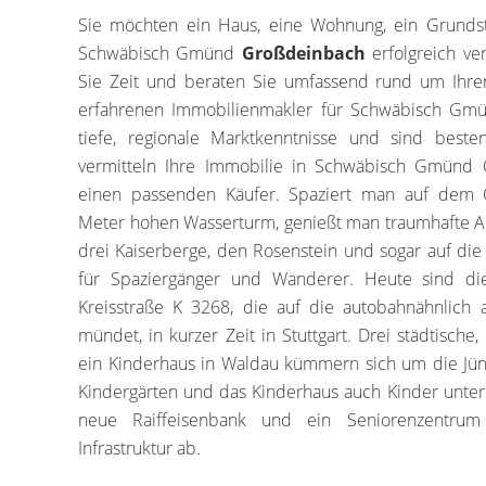
Sie möchten ein Haus, eine Wohnung, ein Grunds
Schwäbisch Gmünd
Großdeinbach
erfolgreich ve
Sie Zeit und beraten Sie umfassend rund um Ihre
erfahrenen Immobilienmakler für Schwäbisch G
tiefe, regionale Marktkenntnisse und sind bestens
vermitteln Ihre Immobilie in Schwäbisch Gmünd 
einen passenden Käufer. Spaziert man auf de
Meter hohen Wasserturm, genießt man traumhafte Aus
drei Kaiserberge, den Rosenstein und sogar auf die
für Spaziergänger und Wanderer. Heute sind d
Kreisstraße K 3268, die auf die autobahnähnlich
mündet, in kurzer Zeit in Stuttgart. Drei städtische
ein Kinderhaus in Waldau kümmern sich um die Jüng
Kindergärten und das Kinderhaus auch Kinder unter
neue Raiffeisenbank und ein Seniorenzentr
Infrastruktur ab.