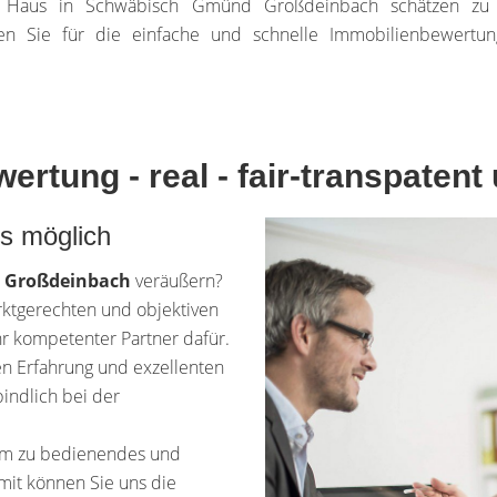
r Haus in Schwäbisch Gmünd Großdeinbach schätzen zu
en Sie für die einfache und schnelle Immobilienbewert
rtung - real - fair-transpatent
es möglich
 Großdeinbach
veräußern?
arktgerechten und objektiven
Ihr kompetenter Partner dafür.
gen Erfahrung und exzellenten
bindlich bei der
uem zu bedienendes und
amit können Sie uns die