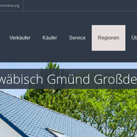
 Vereinbarung
Verkäufer
Käufer
Service
Regionen
Üb
hwäbisch Gmünd Großde