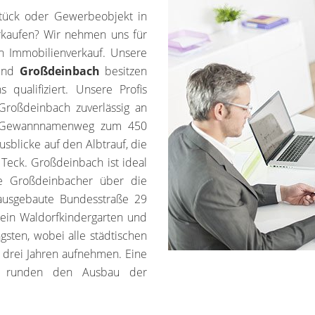
tück oder Gewerbeobjekt in
rkaufen? Wir nehmen uns für
n Immobilienverkauf. Unsere
münd
Großdeinbach
besitzen
 qualifiziert. Unsere Profis
Großdeinbach zuverlässig an
m Gewannnamenweg zum 450
blicke auf den Albtrauf, die
 Teck. Großdeinbach ist ideal
ie Großdeinbacher über die
 ausgebaute Bundesstraße 29
, ein Waldorfkindergarten und
sten, wobei alle städtischen
 drei Jahren aufnehmen. Eine
um runden den Ausbau der