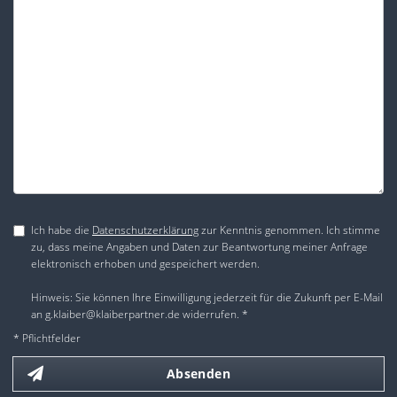
Ich habe die
Datenschutzerklärung
zur Kenntnis genommen. Ich stimme
zu, dass meine Angaben und Daten zur Beantwortung meiner Anfrage
elektronisch erhoben und gespeichert werden.
Hinweis: Sie können Ihre Einwilligung jederzeit für die Zukunft per E-Mail
an g.klaiber@klaiberpartner.de widerrufen. *
* Pflichtfelder
Absenden