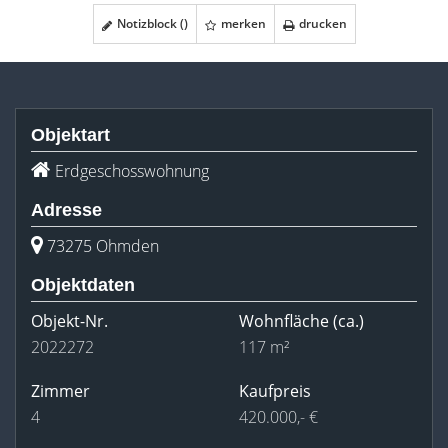
Notizblock (
)
merken
drucken
Objektart
Erdgeschosswohnung
Adresse
73275 Ohmden
Objektdaten
Objekt-Nr.
Wohnfläche
(ca.)
2022272
117 m²
Zimmer
Kaufpreis
4
420.000,- €