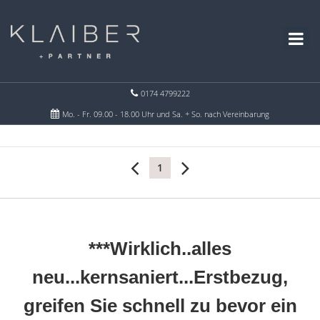
0174 4799222
Mo. - Fr. 09.00 - 18.00 Uhr und Sa. + So. nach Vereinbarung
1
***Wirklich..alles
neu...kernsaniert...Erstbezug,
greifen Sie schnell zu bevor ein