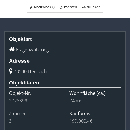
Notizblock (
)
merken
drucken
Objektart
Etagenwohnung
Adresse
73540 Heubach
Objektdaten
Objekt-Nr.
Wohnfläche
(ca.)
2026399
74 m²
Zimmer
Kaufpreis
3
199.900,- €