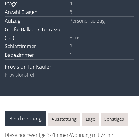
Etage
4
Anzahl Etagen
8
Aufzug
Personenaufzug
Größe Balkon / Terrasse
(ca.)
6 m²
Schlafzimmer
2
Badezimmer
1
Provision für Käufer
Provisionsfrei
Beschreibung
Ausstattung
Lage
Sonstiges
Diese hochwertige 3-Zimmer-Wohnung mit 74 m²